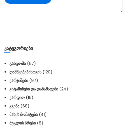
ᲙᲐᲢᲔᲒᲝᲠᲘᲔᲑᲘ
ᲒᲐᲮᲓᲝᲛᲐ
(67)
ᲓᲐᲛᲬᲧᲔᲑᲔᲑᲘᲡᲗᲕᲘᲡ
(120)
ᲕᲐᲠᲯᲘᲨᲔᲑᲘ
(97)
ᲕᲘᲢᲐᲛᲘᲜᲔᲑᲘ ᲓᲐ ᲓᲐᲜᲐᲛᲐᲢᲔᲑᲘ
(24)
ᲙᲐᲠᲓᲘᲝ
(16)
ᲙᲕᲔᲑᲐ
(68)
ᲛᲐᲡᲘᲡ ᲛᲝᲛᲐᲢᲔᲑᲐ
(41)
ᲛᲣᲪᲚᲘᲡ ᲞᲠᲔᲡᲘ
(8)