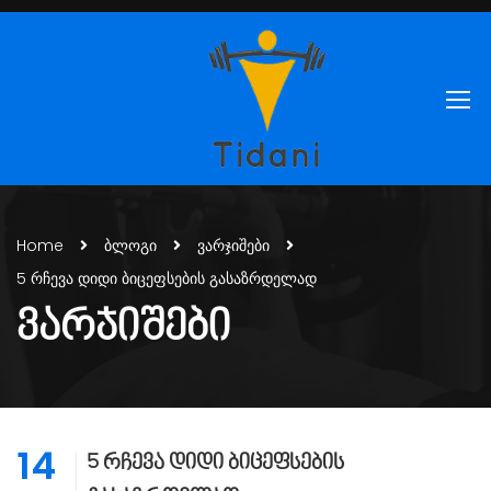
Home
ბლოგი
ვარჯიშები
5 რჩევა დიდი ბიცეფსების გასაზრდელად
ᲕᲐᲠᲯᲘᲨᲔᲑᲘ
14
5 რჩევა დიდი ბიცეფსების