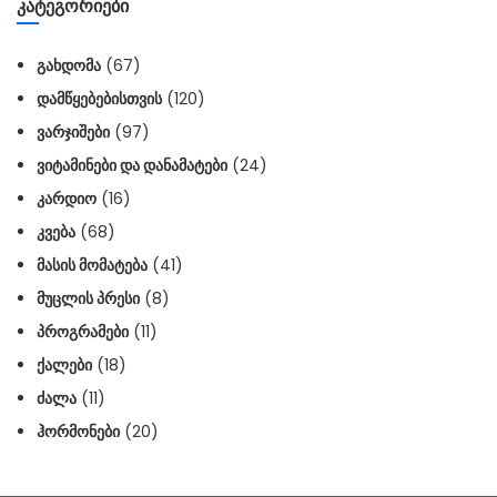
ᲙᲐᲢᲔᲒᲝᲠᲘᲔᲑᲘ
ᲒᲐᲮᲓᲝᲛᲐ
(67)
ᲓᲐᲛᲬᲧᲔᲑᲔᲑᲘᲡᲗᲕᲘᲡ
(120)
ᲕᲐᲠᲯᲘᲨᲔᲑᲘ
(97)
ᲕᲘᲢᲐᲛᲘᲜᲔᲑᲘ ᲓᲐ ᲓᲐᲜᲐᲛᲐᲢᲔᲑᲘ
(24)
ᲙᲐᲠᲓᲘᲝ
(16)
ᲙᲕᲔᲑᲐ
(68)
ᲛᲐᲡᲘᲡ ᲛᲝᲛᲐᲢᲔᲑᲐ
(41)
ᲛᲣᲪᲚᲘᲡ ᲞᲠᲔᲡᲘ
(8)
ᲞᲠᲝᲒᲠᲐᲛᲔᲑᲘ
(11)
ᲥᲐᲚᲔᲑᲘ
(18)
ᲫᲐᲚᲐ
(11)
ᲰᲝᲠᲛᲝᲜᲔᲑᲘ
(20)