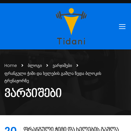
Home
ბლოგი
ვარჯიშები
ფრანგული ჭიმი და ხელების გაშლა ზედა ბლოკის
ტრენაჟორზე
ᲕᲐᲠᲯᲘᲨᲔᲑᲘ
20
ფრანგული ჭიმი და ხელების გაშლა