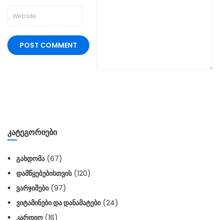
ᲙᲐᲢᲔᲒᲝᲠᲘᲔᲑᲘ
ᲒᲐᲮᲓᲝᲛᲐ
(67)
ᲓᲐᲛᲬᲧᲔᲑᲔᲑᲘᲡᲗᲕᲘᲡ
(120)
ᲕᲐᲠᲯᲘᲨᲔᲑᲘ
(97)
ᲕᲘᲢᲐᲛᲘᲜᲔᲑᲘ ᲓᲐ ᲓᲐᲜᲐᲛᲐᲢᲔᲑᲘ
(24)
ᲙᲐᲠᲓᲘᲝ
(16)