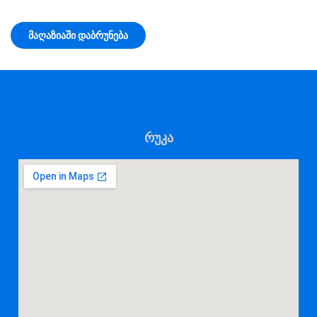
ᲛᲐᲦᲐᲖᲘᲐᲨᲘ ᲓᲐᲑᲠᲣᲜᲔᲑᲐ
რუკა