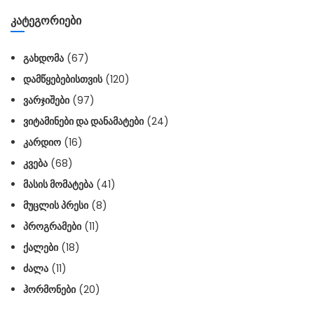
ᲙᲐᲢᲔᲒᲝᲠᲘᲔᲑᲘ
ᲒᲐᲮᲓᲝᲛᲐ
(67)
ᲓᲐᲛᲬᲧᲔᲑᲔᲑᲘᲡᲗᲕᲘᲡ
(120)
ᲕᲐᲠᲯᲘᲨᲔᲑᲘ
(97)
ᲕᲘᲢᲐᲛᲘᲜᲔᲑᲘ ᲓᲐ ᲓᲐᲜᲐᲛᲐᲢᲔᲑᲘ
(24)
ᲙᲐᲠᲓᲘᲝ
(16)
ᲙᲕᲔᲑᲐ
(68)
ᲛᲐᲡᲘᲡ ᲛᲝᲛᲐᲢᲔᲑᲐ
(41)
ᲛᲣᲪᲚᲘᲡ ᲞᲠᲔᲡᲘ
(8)
ᲞᲠᲝᲒᲠᲐᲛᲔᲑᲘ
(11)
ᲥᲐᲚᲔᲑᲘ
(18)
ᲫᲐᲚᲐ
(11)
ᲰᲝᲠᲛᲝᲜᲔᲑᲘ
(20)