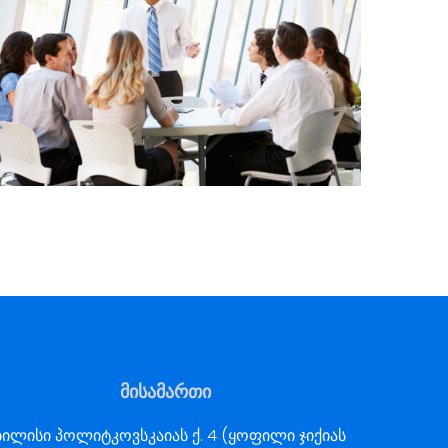
მისამართი
ილისი პოლიტკოვსკაიას ქ. 4 (ყოფილი ჯიქიას