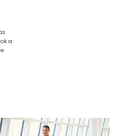
as
ook a
ve