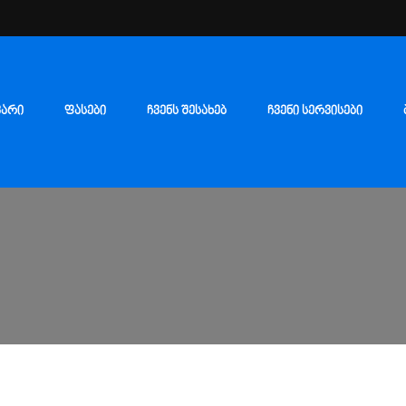
ᲕᲐᲠᲘ
ᲤᲐᲡᲔᲑᲘ
ᲩᲕᲔᲜᲡ ᲨᲔᲡᲐᲮᲔᲑ
ᲩᲕᲔᲜᲘ ᲡᲔᲠᲕᲘᲡᲔᲑᲘ