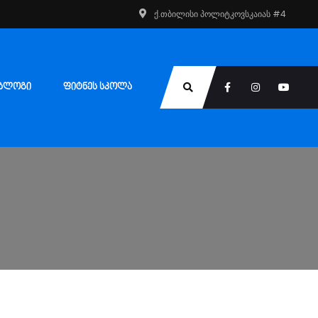
ქ.თბილისი პოლიტკოვსკაიას #4
ᲑᲚᲝᲒᲘ
ᲤᲘᲢᲜᲔᲡ ᲡᲙᲝᲚᲐ