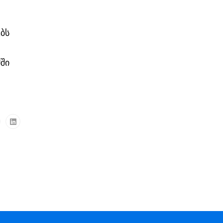
ბს
ში