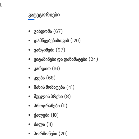
.
ᲙᲐᲢᲔᲒᲝᲠᲘᲔᲑᲘ
ᲒᲐᲮᲓᲝᲛᲐ
(67)
ᲓᲐᲛᲬᲧᲔᲑᲔᲑᲘᲡᲗᲕᲘᲡ
(120)
ᲕᲐᲠᲯᲘᲨᲔᲑᲘ
(97)
ᲕᲘᲢᲐᲛᲘᲜᲔᲑᲘ ᲓᲐ ᲓᲐᲜᲐᲛᲐᲢᲔᲑᲘ
(24)
ᲙᲐᲠᲓᲘᲝ
(16)
ᲙᲕᲔᲑᲐ
(68)
ᲛᲐᲡᲘᲡ ᲛᲝᲛᲐᲢᲔᲑᲐ
(41)
ᲛᲣᲪᲚᲘᲡ ᲞᲠᲔᲡᲘ
(8)
ᲞᲠᲝᲒᲠᲐᲛᲔᲑᲘ
(11)
ᲥᲐᲚᲔᲑᲘ
(18)
ᲫᲐᲚᲐ
(11)
ᲰᲝᲠᲛᲝᲜᲔᲑᲘ
(20)