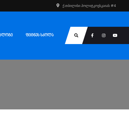
ქ.თბილისი პოლიტკოვსკაიას #4
ᲑᲚᲝᲒᲘ
ᲤᲘᲢᲜᲔᲡ ᲡᲙᲝᲚᲐ