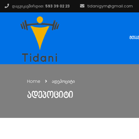
დაგვიკავშირდით:
593 39 02 23
tidanigym@gmail.com
ᲛᲗᲐ
Home
ადეპოციტი
ᲐᲓᲔᲞᲝᲪᲘᲢᲘ