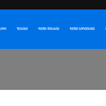
ᲕᲐᲠᲘ
ᲤᲐᲡᲔᲑᲘ
ᲩᲕᲔᲜᲡ ᲨᲔᲡᲐᲮᲔᲑ
ᲩᲕᲔᲜᲘ ᲡᲔᲠᲕᲘᲡᲔᲑᲘ