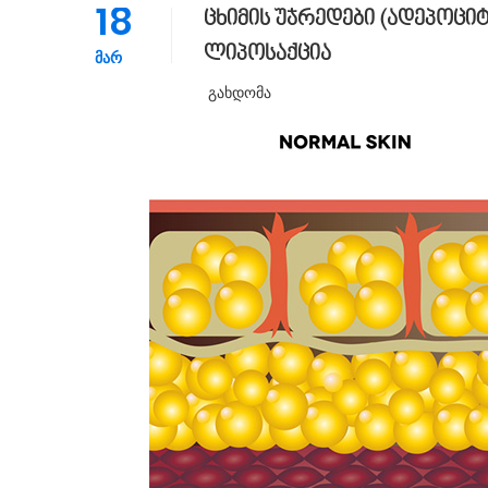
18
ცხიმის უჯრედები (ადეპოცი
ლიპოსაქცია
ᲛᲐᲠ
Გახდომა