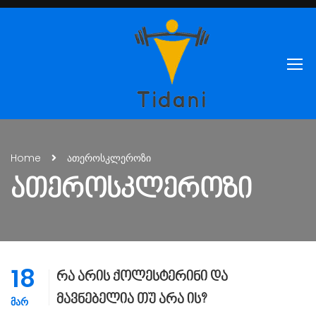
Home
ათეროსკლეროზი
ᲐᲗᲔᲠᲝᲡᲙᲚᲔᲠᲝᲖᲘ
18
რა არის ქოლესტერინი და
მავნებელია თუ არა ის?
ᲛᲐᲠ