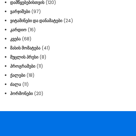
ᲓᲐᲛᲬᲧᲔᲑᲔᲑᲘᲡᲗᲕᲘᲡ
(120)
ᲕᲐᲠᲯᲘᲨᲔᲑᲘ
(97)
ᲕᲘᲢᲐᲛᲘᲜᲔᲑᲘ ᲓᲐ ᲓᲐᲜᲐᲛᲐᲢᲔᲑᲘ
(24)
ᲙᲐᲠᲓᲘᲝ
(16)
ᲙᲕᲔᲑᲐ
(68)
ᲛᲐᲡᲘᲡ ᲛᲝᲛᲐᲢᲔᲑᲐ
(41)
ᲛᲣᲪᲚᲘᲡ ᲞᲠᲔᲡᲘ
(8)
ᲞᲠᲝᲒᲠᲐᲛᲔᲑᲘ
(11)
ᲥᲐᲚᲔᲑᲘ
(18)
ᲫᲐᲚᲐ
(11)
ᲰᲝᲠᲛᲝᲜᲔᲑᲘ
(20)