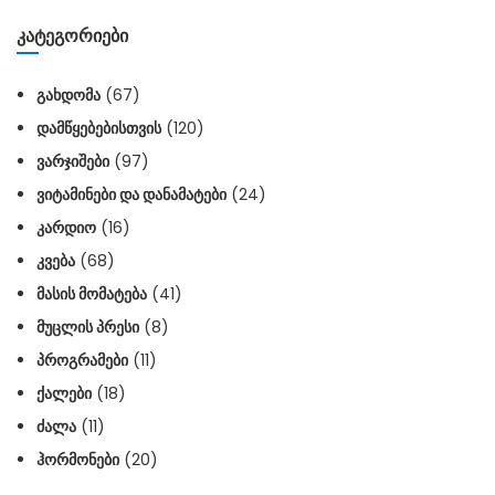
ᲙᲐᲢᲔᲒᲝᲠᲘᲔᲑᲘ
ᲒᲐᲮᲓᲝᲛᲐ
(67)
ᲓᲐᲛᲬᲧᲔᲑᲔᲑᲘᲡᲗᲕᲘᲡ
(120)
ᲕᲐᲠᲯᲘᲨᲔᲑᲘ
(97)
ᲕᲘᲢᲐᲛᲘᲜᲔᲑᲘ ᲓᲐ ᲓᲐᲜᲐᲛᲐᲢᲔᲑᲘ
(24)
ᲙᲐᲠᲓᲘᲝ
(16)
ᲙᲕᲔᲑᲐ
(68)
ᲛᲐᲡᲘᲡ ᲛᲝᲛᲐᲢᲔᲑᲐ
(41)
ᲛᲣᲪᲚᲘᲡ ᲞᲠᲔᲡᲘ
(8)
ᲞᲠᲝᲒᲠᲐᲛᲔᲑᲘ
(11)
ᲥᲐᲚᲔᲑᲘ
(18)
ᲫᲐᲚᲐ
(11)
ᲰᲝᲠᲛᲝᲜᲔᲑᲘ
(20)