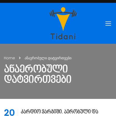
Home
ანაერობული დატვირთვები
ᲐᲜᲐᲔᲠᲝᲑᲣᲚᲘ
ᲓᲐᲢᲕᲘᲠᲗᲕᲔᲑᲘ
20
კარდიო ვარჯიში. აერობული და