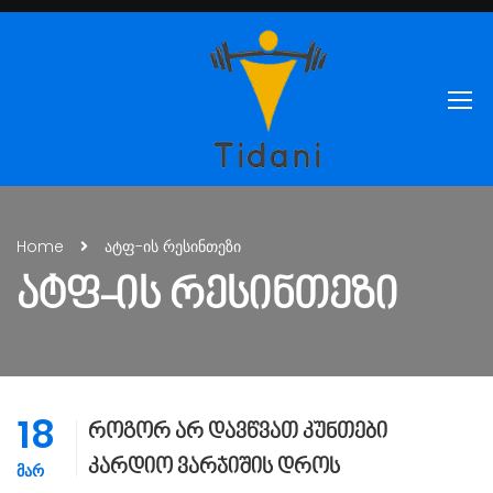
Home
ატფ-ის რესინთეზი
ᲐᲢᲤ-ᲘᲡ ᲠᲔᲡᲘᲜᲗᲔᲖᲘ
18
როგორ არ დავწვათ კუნთები
კარდიო ვარჯიშის დროს
ᲛᲐᲠ