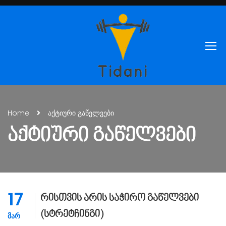
Home
აქტიური გაწელვები
ᲐᲥᲢᲘᲣᲠᲘ ᲒᲐᲬᲔᲚᲕᲔᲑᲘ
17
რისთვის არის საჭირო გაწელვები
(სტრეტჩინგი)
ᲛᲐᲠ