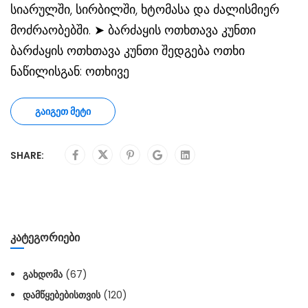
სიარულში, სირბილში, ხტომასა და ძალისმიერ
მოძრაობებში. ➤ ბარძაყის ოთხთავა კუნთი
ბარძაყის ოთხთავა კუნთი შედგება ოთხი
ნაწილისგან: ოთხივე
ᲒᲐᲘᲒᲔᲗ ᲛᲔᲢᲘ
SHARE:
ᲙᲐᲢᲔᲒᲝᲠᲘᲔᲑᲘ
ᲒᲐᲮᲓᲝᲛᲐ
(67)
ᲓᲐᲛᲬᲧᲔᲑᲔᲑᲘᲡᲗᲕᲘᲡ
(120)