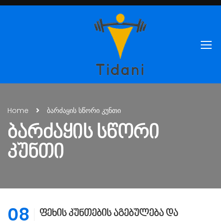
Home
ბარძაყის სწორი კუნთი
ᲑᲐᲠᲫᲐᲧᲘᲡ ᲡᲬᲝᲠᲘ
ᲙᲣᲜᲗᲘ
08
ფეხის კუნთების აგებულება და