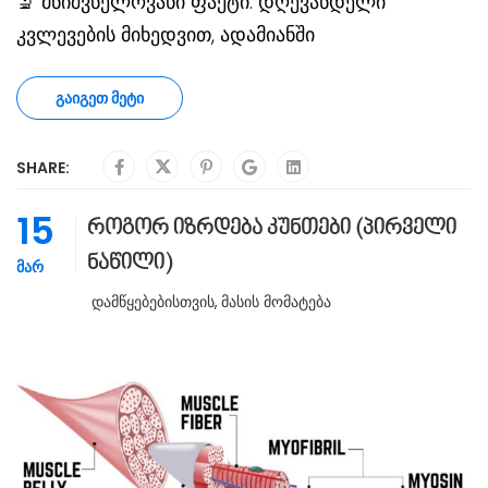
🔬 მნიშვნელოვანი ფაქტი: დღევანდელი
კვლევების მიხედვით, ადამიანში
ᲒᲐᲘᲒᲔᲗ ᲛᲔᲢᲘ
SHARE:
15
როგორ იზრდება კუნთები (პირველი
ნაწილი)
ᲛᲐᲠ
Დამწყებებისთვის
,
Მასის Მომატება