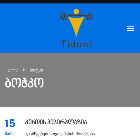
Home
ბოჭკო
ᲑᲝᲭᲙᲝ
15
კუნთის ჰიპერპლაზია
ᲛᲐᲠ
Დამწყებებისთვის
,
Მასის Მომატება