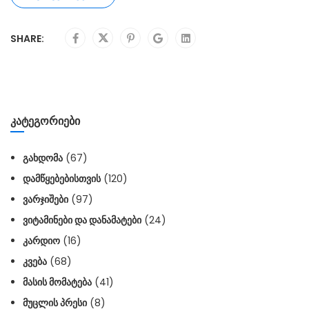
SHARE:
ᲙᲐᲢᲔᲒᲝᲠᲘᲔᲑᲘ
ᲒᲐᲮᲓᲝᲛᲐ
(67)
ᲓᲐᲛᲬᲧᲔᲑᲔᲑᲘᲡᲗᲕᲘᲡ
(120)
ᲕᲐᲠᲯᲘᲨᲔᲑᲘ
(97)
ᲕᲘᲢᲐᲛᲘᲜᲔᲑᲘ ᲓᲐ ᲓᲐᲜᲐᲛᲐᲢᲔᲑᲘ
(24)
ᲙᲐᲠᲓᲘᲝ
(16)
ᲙᲕᲔᲑᲐ
(68)
ᲛᲐᲡᲘᲡ ᲛᲝᲛᲐᲢᲔᲑᲐ
(41)
ᲛᲣᲪᲚᲘᲡ ᲞᲠᲔᲡᲘ
(8)