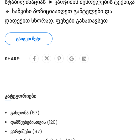
სტაბილიზაციას. ➤ ვარჯიშის შესრულების ტექნიკა
🔹 საწყისი პოზიციააიღეთ განტელები და
დადექით სწორად. ფეხები განათავსეთ
ᲒᲐᲘᲒᲔᲗ ᲛᲔᲢᲘ
SHARE:
ᲙᲐᲢᲔᲒᲝᲠᲘᲔᲑᲘ
ᲒᲐᲮᲓᲝᲛᲐ
(67)
ᲓᲐᲛᲬᲧᲔᲑᲔᲑᲘᲡᲗᲕᲘᲡ
(120)
ᲕᲐᲠᲯᲘᲨᲔᲑᲘ
(97)