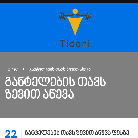
Home
განტელების თავს ზევით აწევა
ᲒᲐᲜᲢᲔᲚᲔᲑᲘᲡ ᲗᲐᲕᲡ
ᲖᲔᲕᲘᲗ ᲐᲬᲔᲕᲐ
22
განტელების თავს ზევით აწევა ფეხზე