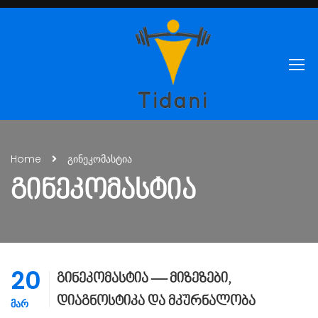
Home
გინეკომასტია
ᲒᲘᲜᲔᲙᲝᲛᲐᲡᲢᲘᲐ
20
გინეკომასტია — მიზეზები,
დიაგნოსტიკა და მკურნალობა
ᲛᲐᲠ