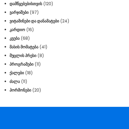
ᲓᲐᲛᲬᲧᲔᲑᲔᲑᲘᲡᲗᲕᲘᲡ
(120)
ᲕᲐᲠᲯᲘᲨᲔᲑᲘ
(97)
ᲕᲘᲢᲐᲛᲘᲜᲔᲑᲘ ᲓᲐ ᲓᲐᲜᲐᲛᲐᲢᲔᲑᲘ
(24)
ᲙᲐᲠᲓᲘᲝ
(16)
ᲙᲕᲔᲑᲐ
(68)
ᲛᲐᲡᲘᲡ ᲛᲝᲛᲐᲢᲔᲑᲐ
(41)
ᲛᲣᲪᲚᲘᲡ ᲞᲠᲔᲡᲘ
(8)
ᲞᲠᲝᲒᲠᲐᲛᲔᲑᲘ
(11)
ᲥᲐᲚᲔᲑᲘ
(18)
ᲫᲐᲚᲐ
(11)
ᲰᲝᲠᲛᲝᲜᲔᲑᲘ
(20)