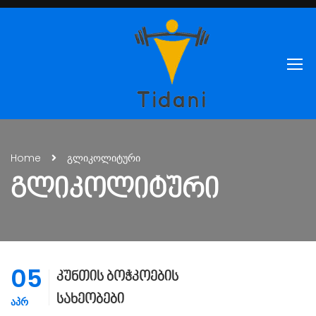
Home
გლიკოლიტური
ᲒᲚᲘᲙᲝᲚᲘᲢᲣᲠᲘ
05
კუნთის ბოჭკოების
სახეობები
ᲐᲞᲠ