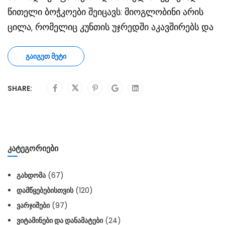
წითელი ბოჭკოები შეიცავს: მიოგლობინი არის
ცილა, რომელიც კუნთის უჯრედში აკავშირებს და
ᲒᲐᲘᲒᲔᲗ ᲛᲔᲢᲘ
SHARE:
ᲙᲐᲢᲔᲒᲝᲠᲘᲔᲑᲘ
ᲒᲐᲮᲓᲝᲛᲐ
(67)
ᲓᲐᲛᲬᲧᲔᲑᲔᲑᲘᲡᲗᲕᲘᲡ
(120)
ᲕᲐᲠᲯᲘᲨᲔᲑᲘ
(97)
ᲕᲘᲢᲐᲛᲘᲜᲔᲑᲘ ᲓᲐ ᲓᲐᲜᲐᲛᲐᲢᲔᲑᲘ
(24)