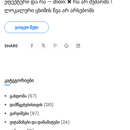
ეფექტური და რა — მითი. ❌ რა არ მუშაობს 1.
ლოკალური ცხიმის წვა არ არსებობს
ᲒᲐᲘᲒᲔᲗ ᲛᲔᲢᲘ
SHARE:
ᲙᲐᲢᲔᲒᲝᲠᲘᲔᲑᲘ
ᲒᲐᲮᲓᲝᲛᲐ
(67)
ᲓᲐᲛᲬᲧᲔᲑᲔᲑᲘᲡᲗᲕᲘᲡ
(120)
ᲕᲐᲠᲯᲘᲨᲔᲑᲘ
(97)
ᲕᲘᲢᲐᲛᲘᲜᲔᲑᲘ ᲓᲐ ᲓᲐᲜᲐᲛᲐᲢᲔᲑᲘ
(24)