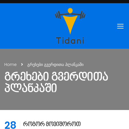
Home
გრეხები გვერდითა პლანკაში
ᲒᲠᲔᲮᲔᲑᲘ ᲒᲕᲔᲠᲓᲘᲗᲐ
ᲞᲚᲐᲜᲙᲐᲨᲘ
28
როგორ მოვიშოროთ