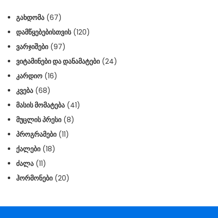
ᲒᲐᲮᲓᲝᲛᲐ
(67)
ᲓᲐᲛᲬᲧᲔᲑᲔᲑᲘᲡᲗᲕᲘᲡ
(120)
ᲕᲐᲠᲯᲘᲨᲔᲑᲘ
(97)
ᲕᲘᲢᲐᲛᲘᲜᲔᲑᲘ ᲓᲐ ᲓᲐᲜᲐᲛᲐᲢᲔᲑᲘ
(24)
ᲙᲐᲠᲓᲘᲝ
(16)
ᲙᲕᲔᲑᲐ
(68)
ᲛᲐᲡᲘᲡ ᲛᲝᲛᲐᲢᲔᲑᲐ
(41)
ᲛᲣᲪᲚᲘᲡ ᲞᲠᲔᲡᲘ
(8)
ᲞᲠᲝᲒᲠᲐᲛᲔᲑᲘ
(11)
ᲥᲐᲚᲔᲑᲘ
(18)
ᲫᲐᲚᲐ
(11)
ᲰᲝᲠᲛᲝᲜᲔᲑᲘ
(20)