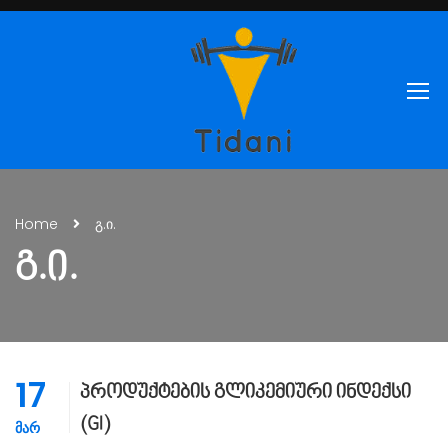
Home
გ.ი.
Გ.Ი.
17
პროდუქტების გლიკემიური ინდექსი
(GI)
ᲛᲐᲠ