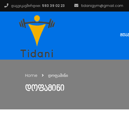
დაგვიკავშირდით:
593 39 02 23
tidanigym@gmail.com
ᲛᲗᲐ
Home
დოფამინი
ᲓᲝᲤᲐᲛᲘᲜᲘ