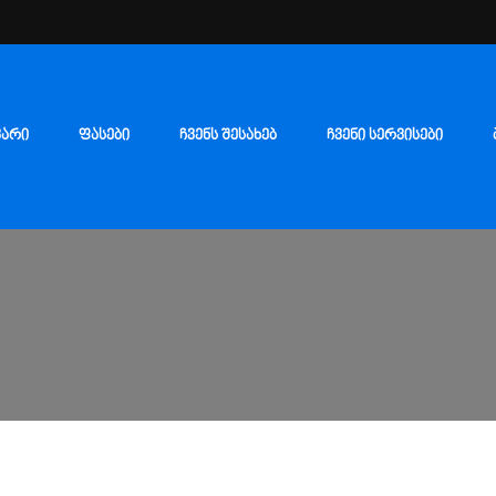
ᲕᲐᲠᲘ
ᲤᲐᲡᲔᲑᲘ
ᲩᲕᲔᲜᲡ ᲨᲔᲡᲐᲮᲔᲑ
ᲩᲕᲔᲜᲘ ᲡᲔᲠᲕᲘᲡᲔᲑᲘ