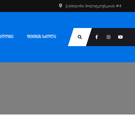
ქ.თბილისი პოლიტკოვსკაიას #4
ᲑᲚᲝᲒᲘ
ᲤᲘᲢᲜᲔᲡ ᲡᲙᲝᲚᲐ