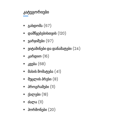
ᲙᲐᲢᲔᲒᲝᲠᲘᲔᲑᲘ
ᲒᲐᲮᲓᲝᲛᲐ
(67)
ᲓᲐᲛᲬᲧᲔᲑᲔᲑᲘᲡᲗᲕᲘᲡ
(120)
ᲕᲐᲠᲯᲘᲨᲔᲑᲘ
(97)
ᲕᲘᲢᲐᲛᲘᲜᲔᲑᲘ ᲓᲐ ᲓᲐᲜᲐᲛᲐᲢᲔᲑᲘ
(24)
ᲙᲐᲠᲓᲘᲝ
(16)
ᲙᲕᲔᲑᲐ
(68)
ᲛᲐᲡᲘᲡ ᲛᲝᲛᲐᲢᲔᲑᲐ
(41)
ᲛᲣᲪᲚᲘᲡ ᲞᲠᲔᲡᲘ
(8)
ᲞᲠᲝᲒᲠᲐᲛᲔᲑᲘ
(11)
ᲥᲐᲚᲔᲑᲘ
(18)
ᲫᲐᲚᲐ
(11)
ᲰᲝᲠᲛᲝᲜᲔᲑᲘ
(20)