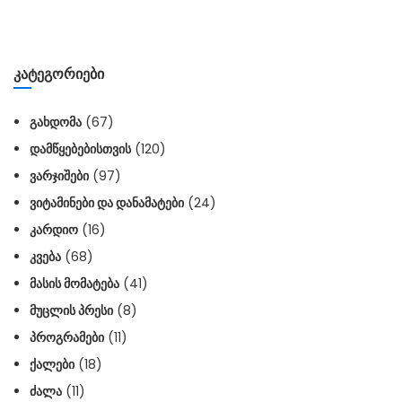
ᲙᲐᲢᲔᲒᲝᲠᲘᲔᲑᲘ
ᲒᲐᲮᲓᲝᲛᲐ
(67)
ᲓᲐᲛᲬᲧᲔᲑᲔᲑᲘᲡᲗᲕᲘᲡ
(120)
ᲕᲐᲠᲯᲘᲨᲔᲑᲘ
(97)
ᲕᲘᲢᲐᲛᲘᲜᲔᲑᲘ ᲓᲐ ᲓᲐᲜᲐᲛᲐᲢᲔᲑᲘ
(24)
ᲙᲐᲠᲓᲘᲝ
(16)
ᲙᲕᲔᲑᲐ
(68)
ᲛᲐᲡᲘᲡ ᲛᲝᲛᲐᲢᲔᲑᲐ
(41)
ᲛᲣᲪᲚᲘᲡ ᲞᲠᲔᲡᲘ
(8)
ᲞᲠᲝᲒᲠᲐᲛᲔᲑᲘ
(11)
ᲥᲐᲚᲔᲑᲘ
(18)
ᲫᲐᲚᲐ
(11)