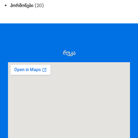
ᲰᲝᲠᲛᲝᲜᲔᲑᲘ
(20)
რუკა