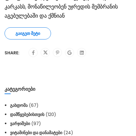
კარკასს, მონაწილეობენ უჯრედის მემბრანის
აგებულებაში და ქმნიან
ᲒᲐᲘᲒᲔᲗ ᲛᲔᲢᲘ
SHARE:
ᲙᲐᲢᲔᲒᲝᲠᲘᲔᲑᲘ
ᲒᲐᲮᲓᲝᲛᲐ
(67)
ᲓᲐᲛᲬᲧᲔᲑᲔᲑᲘᲡᲗᲕᲘᲡ
(120)
ᲕᲐᲠᲯᲘᲨᲔᲑᲘ
(97)
ᲕᲘᲢᲐᲛᲘᲜᲔᲑᲘ ᲓᲐ ᲓᲐᲜᲐᲛᲐᲢᲔᲑᲘ
(24)