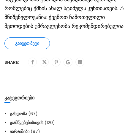
რომლებიც ქმნის ახალ სტიმულს კუნთისთვის. ⚠️
მნიშვნელოვანია: ქვემოთ ჩამოთვლილი
მეთოდების უმრავლესობა რეკომენდირებულია
ᲒᲐᲘᲒᲔᲗ ᲛᲔᲢᲘ
SHARE:
ᲙᲐᲢᲔᲒᲝᲠᲘᲔᲑᲘ
ᲒᲐᲮᲓᲝᲛᲐ
(67)
ᲓᲐᲛᲬᲧᲔᲑᲔᲑᲘᲡᲗᲕᲘᲡ
(120)
ᲕᲐᲠᲯᲘᲨᲔᲑᲘ
(97)