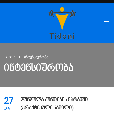
Home
ინტენსიურობა
ᲘᲜᲢᲔᲜᲡᲘᲣᲠᲝᲑᲐ
27
დუნდულა კუნთების ვარჯიში
(პრაქტიკული ნაწილი)
ᲐᲞᲠ