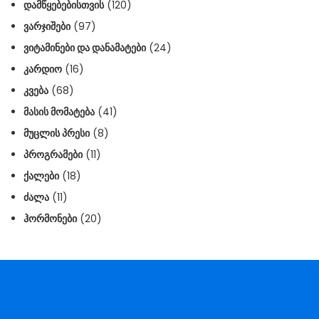
ᲓᲐᲛᲬᲧᲔᲑᲔᲑᲘᲡᲗᲕᲘᲡ
(120)
ᲕᲐᲠᲯᲘᲨᲔᲑᲘ
(97)
ᲕᲘᲢᲐᲛᲘᲜᲔᲑᲘ ᲓᲐ ᲓᲐᲜᲐᲛᲐᲢᲔᲑᲘ
(24)
ᲙᲐᲠᲓᲘᲝ
(16)
ᲙᲕᲔᲑᲐ
(68)
ᲛᲐᲡᲘᲡ ᲛᲝᲛᲐᲢᲔᲑᲐ
(41)
ᲛᲣᲪᲚᲘᲡ ᲞᲠᲔᲡᲘ
(8)
ᲞᲠᲝᲒᲠᲐᲛᲔᲑᲘ
(11)
ᲥᲐᲚᲔᲑᲘ
(18)
ᲫᲐᲚᲐ
(11)
ᲰᲝᲠᲛᲝᲜᲔᲑᲘ
(20)