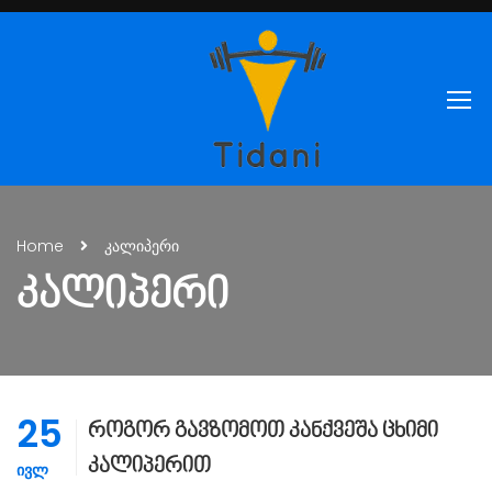
Home
კალიპერი
ᲙᲐᲚᲘᲞᲔᲠᲘ
25
როგორ გავზომოთ კანქვეშა ცხიმი
კალიპერით
ᲘᲕᲚ