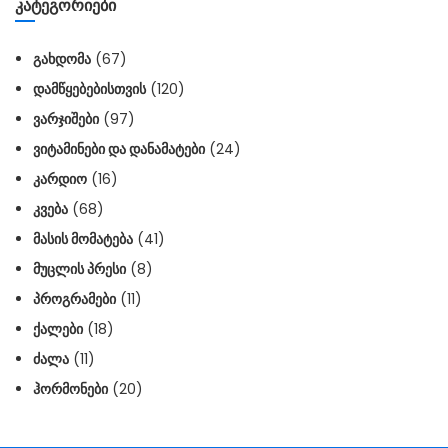
ᲙᲐᲢᲔᲒᲝᲠᲘᲔᲑᲘ
ᲒᲐᲮᲓᲝᲛᲐ
(67)
ᲓᲐᲛᲬᲧᲔᲑᲔᲑᲘᲡᲗᲕᲘᲡ
(120)
ᲕᲐᲠᲯᲘᲨᲔᲑᲘ
(97)
ᲕᲘᲢᲐᲛᲘᲜᲔᲑᲘ ᲓᲐ ᲓᲐᲜᲐᲛᲐᲢᲔᲑᲘ
(24)
ᲙᲐᲠᲓᲘᲝ
(16)
ᲙᲕᲔᲑᲐ
(68)
ᲛᲐᲡᲘᲡ ᲛᲝᲛᲐᲢᲔᲑᲐ
(41)
ᲛᲣᲪᲚᲘᲡ ᲞᲠᲔᲡᲘ
(8)
ᲞᲠᲝᲒᲠᲐᲛᲔᲑᲘ
(11)
ᲥᲐᲚᲔᲑᲘ
(18)
ᲫᲐᲚᲐ
(11)
ᲰᲝᲠᲛᲝᲜᲔᲑᲘ
(20)