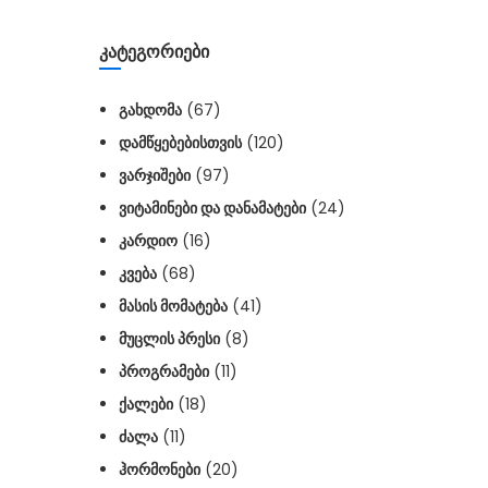
ᲙᲐᲢᲔᲒᲝᲠᲘᲔᲑᲘ
ᲒᲐᲮᲓᲝᲛᲐ
(67)
ᲓᲐᲛᲬᲧᲔᲑᲔᲑᲘᲡᲗᲕᲘᲡ
(120)
ᲕᲐᲠᲯᲘᲨᲔᲑᲘ
(97)
ᲕᲘᲢᲐᲛᲘᲜᲔᲑᲘ ᲓᲐ ᲓᲐᲜᲐᲛᲐᲢᲔᲑᲘ
(24)
ᲙᲐᲠᲓᲘᲝ
(16)
ᲙᲕᲔᲑᲐ
(68)
ᲛᲐᲡᲘᲡ ᲛᲝᲛᲐᲢᲔᲑᲐ
(41)
ᲛᲣᲪᲚᲘᲡ ᲞᲠᲔᲡᲘ
(8)
ᲞᲠᲝᲒᲠᲐᲛᲔᲑᲘ
(11)
ᲥᲐᲚᲔᲑᲘ
(18)
ᲫᲐᲚᲐ
(11)
ᲰᲝᲠᲛᲝᲜᲔᲑᲘ
(20)