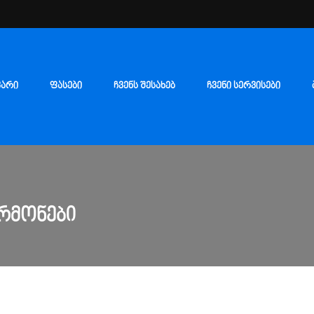
ᲕᲐᲠᲘ
ᲤᲐᲡᲔᲑᲘ
ᲩᲕᲔᲜᲡ ᲨᲔᲡᲐᲮᲔᲑ
ᲩᲕᲔᲜᲘ ᲡᲔᲠᲕᲘᲡᲔᲑᲘ
ᲠᲛᲝᲜᲔᲑᲘ