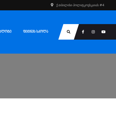
ქ.თბილისი პოლიტკოვსკაიას #4
ᲑᲚᲝᲒᲘ
ᲤᲘᲢᲜᲔᲡ ᲡᲙᲝᲚᲐ