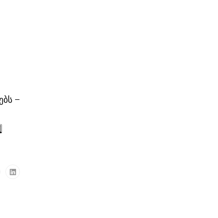
ებს –
⃣