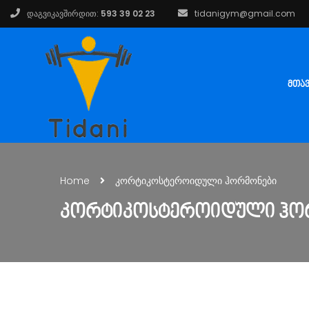
დაგვიკავშირდით:
593 39 02 23
tidanigym@gmail.com
ᲛᲗᲐ
Home
კორტიკოსტეროიდული ჰორმონები
ᲙᲝᲠᲢᲘᲙᲝᲡᲢᲔᲠᲝᲘᲓᲣᲚᲘ ᲰᲝ