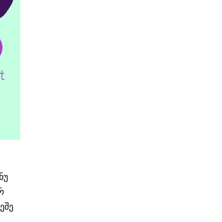
ნუ
რ
ეშე