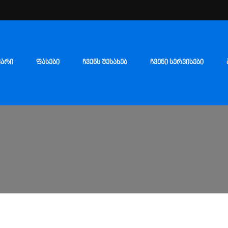
ᲕᲐᲠᲘ
ᲤᲐᲡᲔᲑᲘ
ᲩᲕᲔᲜᲡ ᲨᲔᲡᲐᲮᲔᲑ
ᲩᲕᲔᲜᲘ ᲡᲔᲠᲕᲘᲡᲔᲑᲘ