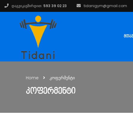
დაგვიკავშირდით:
593 39 02 23
tidanigym@gmail.com
ᲛᲗᲐ
Home
კოფერმენტი
ᲙᲝᲤᲔᲠᲛᲔᲜᲢᲘ