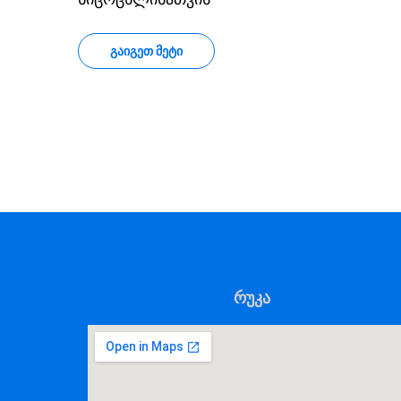
ᲒᲐᲘᲒᲔᲗ ᲛᲔᲢᲘ
რუკა