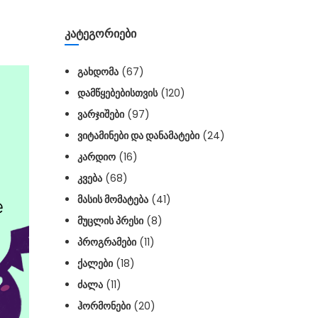
ᲙᲐᲢᲔᲒᲝᲠᲘᲔᲑᲘ
ᲒᲐᲮᲓᲝᲛᲐ
(67)
ᲓᲐᲛᲬᲧᲔᲑᲔᲑᲘᲡᲗᲕᲘᲡ
(120)
ᲕᲐᲠᲯᲘᲨᲔᲑᲘ
(97)
ᲕᲘᲢᲐᲛᲘᲜᲔᲑᲘ ᲓᲐ ᲓᲐᲜᲐᲛᲐᲢᲔᲑᲘ
(24)
ᲙᲐᲠᲓᲘᲝ
(16)
ᲙᲕᲔᲑᲐ
(68)
ᲛᲐᲡᲘᲡ ᲛᲝᲛᲐᲢᲔᲑᲐ
(41)
ᲛᲣᲪᲚᲘᲡ ᲞᲠᲔᲡᲘ
(8)
ᲞᲠᲝᲒᲠᲐᲛᲔᲑᲘ
(11)
ᲥᲐᲚᲔᲑᲘ
(18)
ᲫᲐᲚᲐ
(11)
ᲰᲝᲠᲛᲝᲜᲔᲑᲘ
(20)