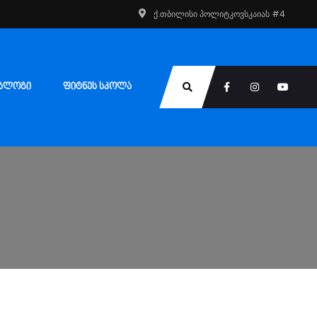
ქ.თბილისი პოლიტკოვსკაიას #4
ᲑᲚᲝᲒᲘ
ᲤᲘᲢᲜᲔᲡ ᲡᲙᲝᲚᲐ