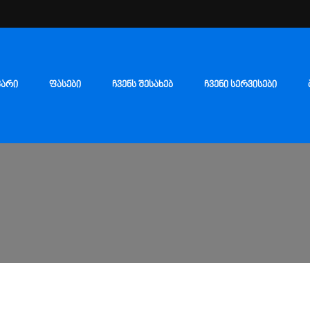
ᲕᲐᲠᲘ
ᲤᲐᲡᲔᲑᲘ
ᲩᲕᲔᲜᲡ ᲨᲔᲡᲐᲮᲔᲑ
ᲩᲕᲔᲜᲘ ᲡᲔᲠᲕᲘᲡᲔᲑᲘ