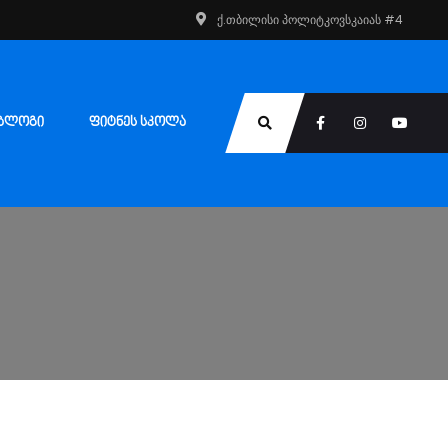
ქ.თბილისი პოლიტკოვსკაიას #4
ᲑᲚᲝᲒᲘ
ᲤᲘᲢᲜᲔᲡ ᲡᲙᲝᲚᲐ