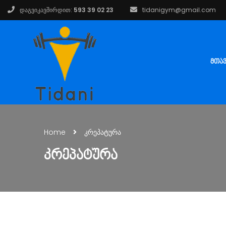
დაგვიკავშირდით:
593 39 02 23
tidanigym@gmail.com
ᲛᲗᲐ
Home
კრეპატურა
ᲙᲠᲔᲞᲐᲢᲣᲠᲐ