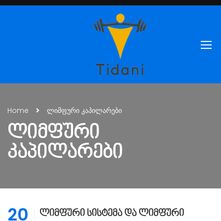
Home
ლიმფური კაპილარები
ᲚᲘᲛᲤᲣᲠᲘ
ᲙᲐᲞᲘᲚᲐᲠᲔᲑᲘ
20
ლიმფური სისტემა და ლიმფური