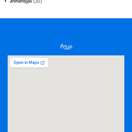
ᲰᲝᲠᲛᲝᲜᲔᲑᲘ
(20)
რუკა