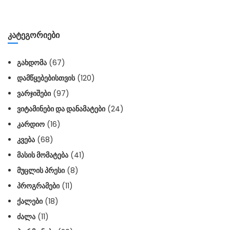
ᲙᲐᲢᲔᲒᲝᲠᲘᲔᲑᲘ
ᲒᲐᲮᲓᲝᲛᲐ
(67)
ᲓᲐᲛᲬᲧᲔᲑᲔᲑᲘᲡᲗᲕᲘᲡ
(120)
ᲕᲐᲠᲯᲘᲨᲔᲑᲘ
(97)
ᲕᲘᲢᲐᲛᲘᲜᲔᲑᲘ ᲓᲐ ᲓᲐᲜᲐᲛᲐᲢᲔᲑᲘ
(24)
ᲙᲐᲠᲓᲘᲝ
(16)
ᲙᲕᲔᲑᲐ
(68)
ᲛᲐᲡᲘᲡ ᲛᲝᲛᲐᲢᲔᲑᲐ
(41)
ᲛᲣᲪᲚᲘᲡ ᲞᲠᲔᲡᲘ
(8)
ᲞᲠᲝᲒᲠᲐᲛᲔᲑᲘ
(11)
ᲥᲐᲚᲔᲑᲘ
(18)
ᲫᲐᲚᲐ
(11)