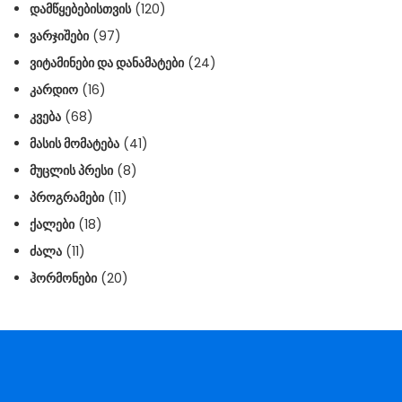
ᲓᲐᲛᲬᲧᲔᲑᲔᲑᲘᲡᲗᲕᲘᲡ
(120)
ᲕᲐᲠᲯᲘᲨᲔᲑᲘ
(97)
ᲕᲘᲢᲐᲛᲘᲜᲔᲑᲘ ᲓᲐ ᲓᲐᲜᲐᲛᲐᲢᲔᲑᲘ
(24)
ᲙᲐᲠᲓᲘᲝ
(16)
ᲙᲕᲔᲑᲐ
(68)
ᲛᲐᲡᲘᲡ ᲛᲝᲛᲐᲢᲔᲑᲐ
(41)
ᲛᲣᲪᲚᲘᲡ ᲞᲠᲔᲡᲘ
(8)
ᲞᲠᲝᲒᲠᲐᲛᲔᲑᲘ
(11)
ᲥᲐᲚᲔᲑᲘ
(18)
ᲫᲐᲚᲐ
(11)
ᲰᲝᲠᲛᲝᲜᲔᲑᲘ
(20)