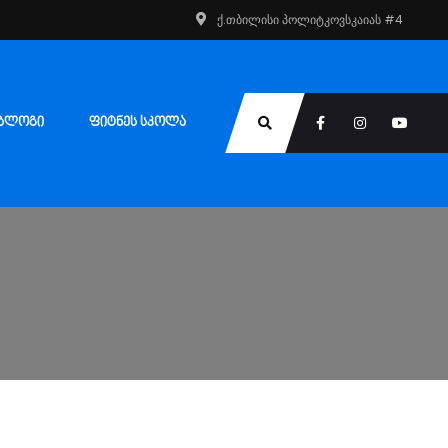
ქ.თბილისი პოლიტკოვსკაიას #4
ᲑᲚᲝᲒᲘ
ᲤᲘᲢᲜᲔᲡ ᲡᲙᲝᲚᲐ