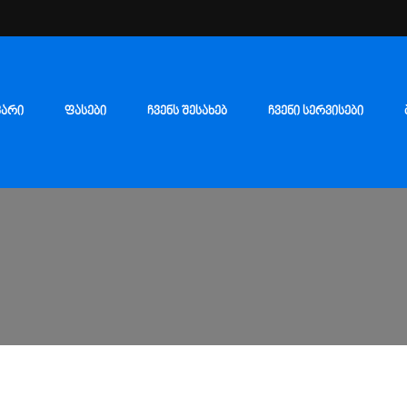
ᲕᲐᲠᲘ
ᲤᲐᲡᲔᲑᲘ
ᲩᲕᲔᲜᲡ ᲨᲔᲡᲐᲮᲔᲑ
ᲩᲕᲔᲜᲘ ᲡᲔᲠᲕᲘᲡᲔᲑᲘ