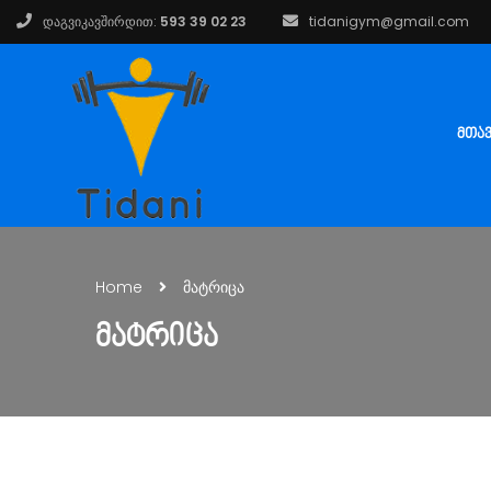
დაგვიკავშირდით:
593 39 02 23
tidanigym@gmail.com
ᲛᲗᲐ
Home
მატრიცა
ᲛᲐᲢᲠᲘᲪᲐ