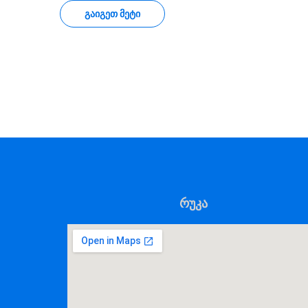
ᲒᲐᲘᲒᲔᲗ ᲛᲔᲢᲘ
რუკა