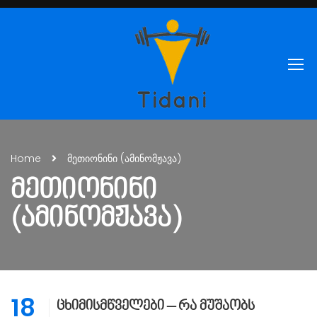
Home
მეთიონინი (ამინომჟავა)
ᲛᲔᲗᲘᲝᲜᲘᲜᲘ
(ᲐᲛᲘᲜᲝᲛᲟᲐᲕᲐ)
18
ცხიმისმწველები – რა მუშაობს