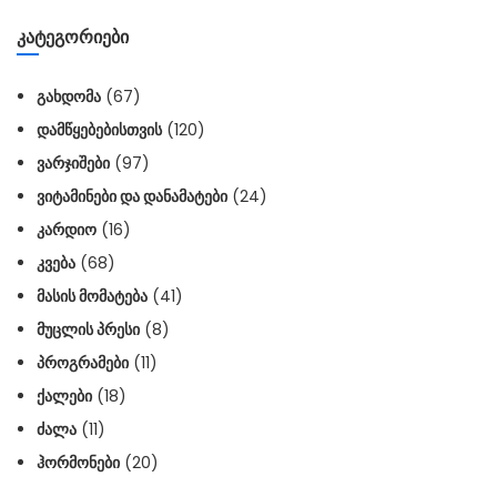
ᲙᲐᲢᲔᲒᲝᲠᲘᲔᲑᲘ
ᲒᲐᲮᲓᲝᲛᲐ
(67)
ᲓᲐᲛᲬᲧᲔᲑᲔᲑᲘᲡᲗᲕᲘᲡ
(120)
ᲕᲐᲠᲯᲘᲨᲔᲑᲘ
(97)
ᲕᲘᲢᲐᲛᲘᲜᲔᲑᲘ ᲓᲐ ᲓᲐᲜᲐᲛᲐᲢᲔᲑᲘ
(24)
ᲙᲐᲠᲓᲘᲝ
(16)
ᲙᲕᲔᲑᲐ
(68)
ᲛᲐᲡᲘᲡ ᲛᲝᲛᲐᲢᲔᲑᲐ
(41)
ᲛᲣᲪᲚᲘᲡ ᲞᲠᲔᲡᲘ
(8)
ᲞᲠᲝᲒᲠᲐᲛᲔᲑᲘ
(11)
ᲥᲐᲚᲔᲑᲘ
(18)
ᲫᲐᲚᲐ
(11)
ᲰᲝᲠᲛᲝᲜᲔᲑᲘ
(20)