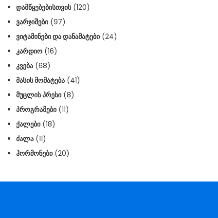
ᲓᲐᲛᲬᲧᲔᲑᲔᲑᲘᲡᲗᲕᲘᲡ
(120)
ᲕᲐᲠᲯᲘᲨᲔᲑᲘ
(97)
ᲕᲘᲢᲐᲛᲘᲜᲔᲑᲘ ᲓᲐ ᲓᲐᲜᲐᲛᲐᲢᲔᲑᲘ
(24)
ᲙᲐᲠᲓᲘᲝ
(16)
ᲙᲕᲔᲑᲐ
(68)
ᲛᲐᲡᲘᲡ ᲛᲝᲛᲐᲢᲔᲑᲐ
(41)
ᲛᲣᲪᲚᲘᲡ ᲞᲠᲔᲡᲘ
(8)
ᲞᲠᲝᲒᲠᲐᲛᲔᲑᲘ
(11)
ᲥᲐᲚᲔᲑᲘ
(18)
ᲫᲐᲚᲐ
(11)
ᲰᲝᲠᲛᲝᲜᲔᲑᲘ
(20)