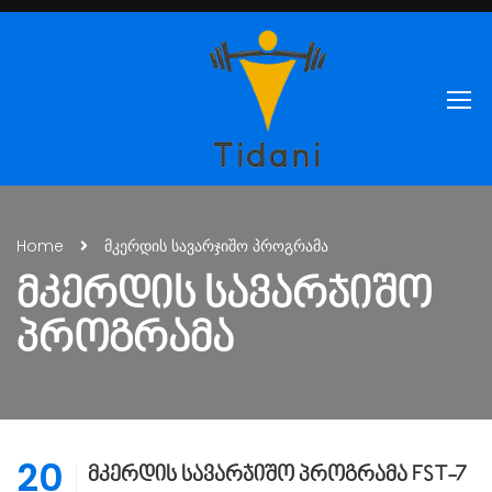
Home
მკერდის სავარჯიშო პროგრამა
ᲛᲙᲔᲠᲓᲘᲡ ᲡᲐᲕᲐᲠᲯᲘᲨᲝ
ᲞᲠᲝᲒᲠᲐᲛᲐ
20
მკერდის სავარჯიშო პროგრამა FST-7