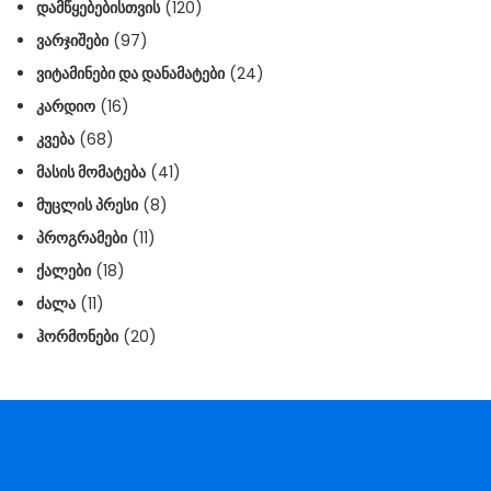
ᲓᲐᲛᲬᲧᲔᲑᲔᲑᲘᲡᲗᲕᲘᲡ
(120)
ᲕᲐᲠᲯᲘᲨᲔᲑᲘ
(97)
ᲕᲘᲢᲐᲛᲘᲜᲔᲑᲘ ᲓᲐ ᲓᲐᲜᲐᲛᲐᲢᲔᲑᲘ
(24)
ᲙᲐᲠᲓᲘᲝ
(16)
ᲙᲕᲔᲑᲐ
(68)
ᲛᲐᲡᲘᲡ ᲛᲝᲛᲐᲢᲔᲑᲐ
(41)
ᲛᲣᲪᲚᲘᲡ ᲞᲠᲔᲡᲘ
(8)
ᲞᲠᲝᲒᲠᲐᲛᲔᲑᲘ
(11)
ᲥᲐᲚᲔᲑᲘ
(18)
ᲫᲐᲚᲐ
(11)
ᲰᲝᲠᲛᲝᲜᲔᲑᲘ
(20)