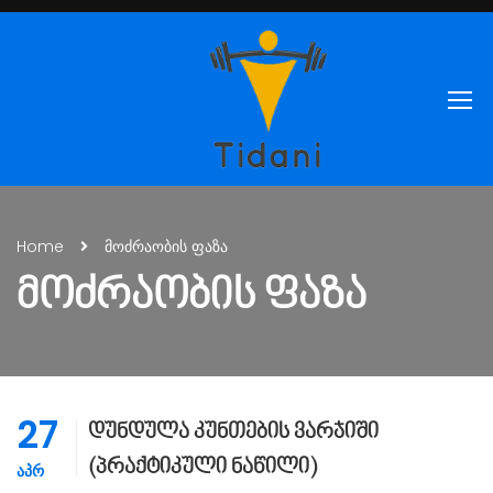
Home
მოძრაობის ფაზა
ᲛᲝᲫᲠᲐᲝᲑᲘᲡ ᲤᲐᲖᲐ
27
დუნდულა კუნთების ვარჯიში
(პრაქტიკული ნაწილი)
ᲐᲞᲠ