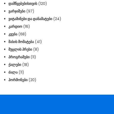
ᲓᲐᲛᲬᲧᲔᲑᲔᲑᲘᲡᲗᲕᲘᲡ
(120)
ᲕᲐᲠᲯᲘᲨᲔᲑᲘ
(97)
ᲕᲘᲢᲐᲛᲘᲜᲔᲑᲘ ᲓᲐ ᲓᲐᲜᲐᲛᲐᲢᲔᲑᲘ
(24)
ᲙᲐᲠᲓᲘᲝ
(16)
ᲙᲕᲔᲑᲐ
(68)
ᲛᲐᲡᲘᲡ ᲛᲝᲛᲐᲢᲔᲑᲐ
(41)
ᲛᲣᲪᲚᲘᲡ ᲞᲠᲔᲡᲘ
(8)
ᲞᲠᲝᲒᲠᲐᲛᲔᲑᲘ
(11)
ᲥᲐᲚᲔᲑᲘ
(18)
ᲫᲐᲚᲐ
(11)
ᲰᲝᲠᲛᲝᲜᲔᲑᲘ
(20)