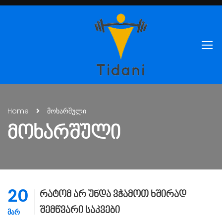
Home
მოხარშული
ᲛᲝᲮᲐᲠᲨᲣᲚᲘ
20
რატომ არ უნდა ვჭამოთ ხშირად
შემწვარი საკვები
ᲛᲐᲠ