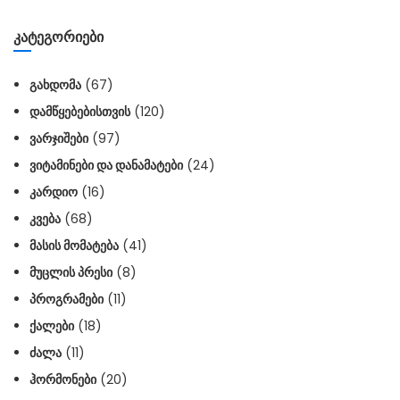
ᲙᲐᲢᲔᲒᲝᲠᲘᲔᲑᲘ
ᲒᲐᲮᲓᲝᲛᲐ
(67)
ᲓᲐᲛᲬᲧᲔᲑᲔᲑᲘᲡᲗᲕᲘᲡ
(120)
ᲕᲐᲠᲯᲘᲨᲔᲑᲘ
(97)
ᲕᲘᲢᲐᲛᲘᲜᲔᲑᲘ ᲓᲐ ᲓᲐᲜᲐᲛᲐᲢᲔᲑᲘ
(24)
ᲙᲐᲠᲓᲘᲝ
(16)
ᲙᲕᲔᲑᲐ
(68)
ᲛᲐᲡᲘᲡ ᲛᲝᲛᲐᲢᲔᲑᲐ
(41)
ᲛᲣᲪᲚᲘᲡ ᲞᲠᲔᲡᲘ
(8)
ᲞᲠᲝᲒᲠᲐᲛᲔᲑᲘ
(11)
ᲥᲐᲚᲔᲑᲘ
(18)
ᲫᲐᲚᲐ
(11)
ᲰᲝᲠᲛᲝᲜᲔᲑᲘ
(20)