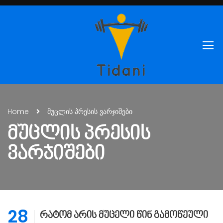
Home
მუცლის პრესის ვარჯიშები
ᲛᲣᲪᲚᲘᲡ ᲞᲠᲔᲡᲘᲡ
ᲕᲐᲠᲯᲘᲨᲔᲑᲘ
28
რატომ არის მუცელი წინ გამოწეული