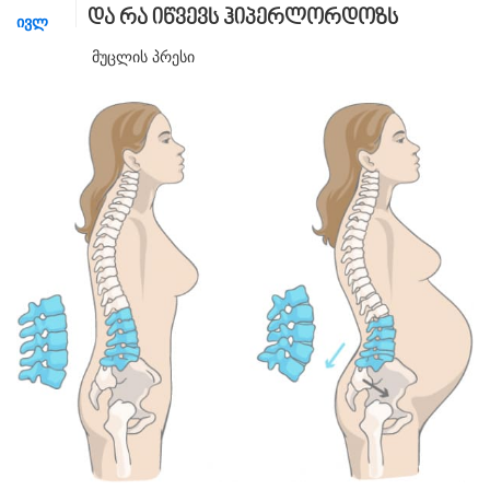
და რა იწვევს ჰიპერლორდოზს
ᲘᲕᲚ
Მუცლის Პრესი