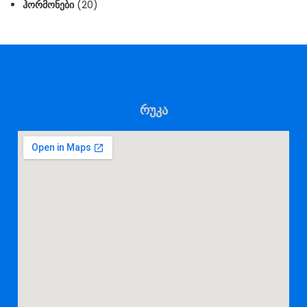
ᲰᲝᲠᲛᲝᲜᲔᲑᲘ
(20)
რუკა