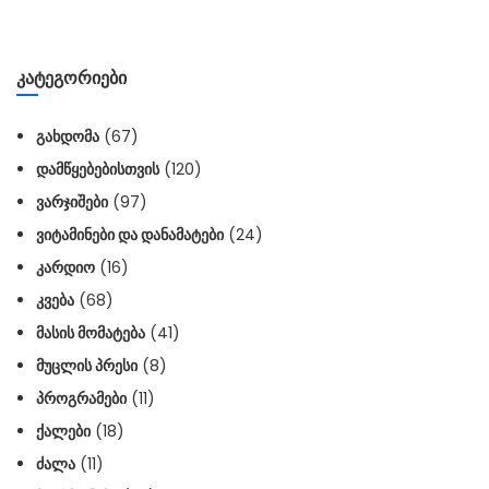
ᲙᲐᲢᲔᲒᲝᲠᲘᲔᲑᲘ
ᲒᲐᲮᲓᲝᲛᲐ
(67)
ᲓᲐᲛᲬᲧᲔᲑᲔᲑᲘᲡᲗᲕᲘᲡ
(120)
ᲕᲐᲠᲯᲘᲨᲔᲑᲘ
(97)
ᲕᲘᲢᲐᲛᲘᲜᲔᲑᲘ ᲓᲐ ᲓᲐᲜᲐᲛᲐᲢᲔᲑᲘ
(24)
ᲙᲐᲠᲓᲘᲝ
(16)
ᲙᲕᲔᲑᲐ
(68)
ᲛᲐᲡᲘᲡ ᲛᲝᲛᲐᲢᲔᲑᲐ
(41)
ᲛᲣᲪᲚᲘᲡ ᲞᲠᲔᲡᲘ
(8)
ᲞᲠᲝᲒᲠᲐᲛᲔᲑᲘ
(11)
ᲥᲐᲚᲔᲑᲘ
(18)
ᲫᲐᲚᲐ
(11)