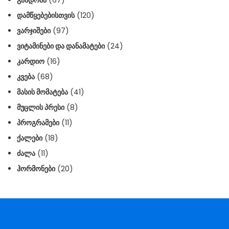
ᲒᲐᲮᲓᲝᲛᲐ
(67)
ᲓᲐᲛᲬᲧᲔᲑᲔᲑᲘᲡᲗᲕᲘᲡ
(120)
ᲕᲐᲠᲯᲘᲨᲔᲑᲘ
(97)
ᲕᲘᲢᲐᲛᲘᲜᲔᲑᲘ ᲓᲐ ᲓᲐᲜᲐᲛᲐᲢᲔᲑᲘ
(24)
ᲙᲐᲠᲓᲘᲝ
(16)
ᲙᲕᲔᲑᲐ
(68)
ᲛᲐᲡᲘᲡ ᲛᲝᲛᲐᲢᲔᲑᲐ
(41)
ᲛᲣᲪᲚᲘᲡ ᲞᲠᲔᲡᲘ
(8)
ᲞᲠᲝᲒᲠᲐᲛᲔᲑᲘ
(11)
ᲥᲐᲚᲔᲑᲘ
(18)
ᲫᲐᲚᲐ
(11)
ᲰᲝᲠᲛᲝᲜᲔᲑᲘ
(20)