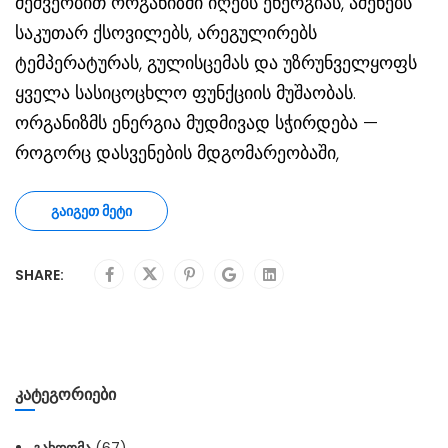
მეშვეობით ორგანიზმი იღებს ენერგიას, აშენებს
საკუთარ ქსოვილებს, არეგულირებს
ტემპერატურას, გულისცემას და უზრუნველყოფს
ყველა სასიცოცხლო ფუნქციის მუშაობას.
ორგანიზმს ენერგია მუდმივად სჭირდება —
როგორც დასვენების მდგომარეობაში,
ᲒᲐᲘᲒᲔᲗ ᲛᲔᲢᲘ
SHARE:
ᲙᲐᲢᲔᲒᲝᲠᲘᲔᲑᲘ