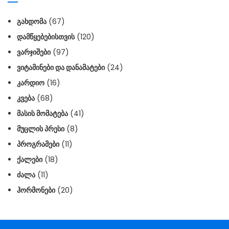
ᲒᲐᲮᲓᲝᲛᲐ
(67)
ᲓᲐᲛᲬᲧᲔᲑᲔᲑᲘᲡᲗᲕᲘᲡ
(120)
ᲕᲐᲠᲯᲘᲨᲔᲑᲘ
(97)
ᲕᲘᲢᲐᲛᲘᲜᲔᲑᲘ ᲓᲐ ᲓᲐᲜᲐᲛᲐᲢᲔᲑᲘ
(24)
ᲙᲐᲠᲓᲘᲝ
(16)
ᲙᲕᲔᲑᲐ
(68)
ᲛᲐᲡᲘᲡ ᲛᲝᲛᲐᲢᲔᲑᲐ
(41)
ᲛᲣᲪᲚᲘᲡ ᲞᲠᲔᲡᲘ
(8)
ᲞᲠᲝᲒᲠᲐᲛᲔᲑᲘ
(11)
ᲥᲐᲚᲔᲑᲘ
(18)
ᲫᲐᲚᲐ
(11)
ᲰᲝᲠᲛᲝᲜᲔᲑᲘ
(20)