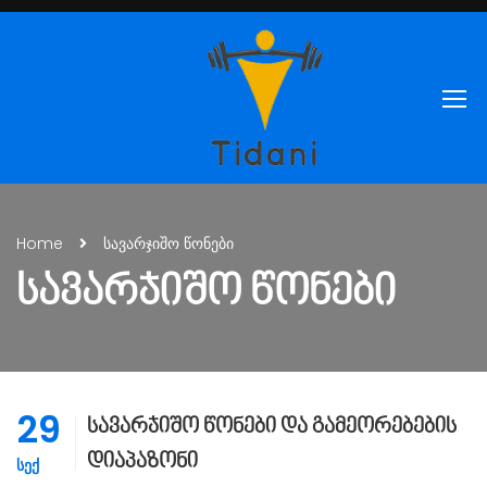
Home
სავარჯიშო წონები
ᲡᲐᲕᲐᲠᲯᲘᲨᲝ ᲬᲝᲜᲔᲑᲘ
29
სავარჯიშო წონები და გამეორებების
დიაპაზონი
ᲡᲔᲥ