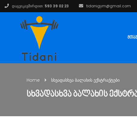
დაგვიკავშირდით:
593 39 02 23
tidanigym@gmail.com
ᲛᲗᲐ
Home
სხვადასხვა ბალახის ექსტრაქტები
ᲡᲮᲕᲐᲓᲐᲡᲮᲕᲐ ᲑᲐᲚᲐᲮᲘᲡ ᲔᲥᲡᲢᲠ