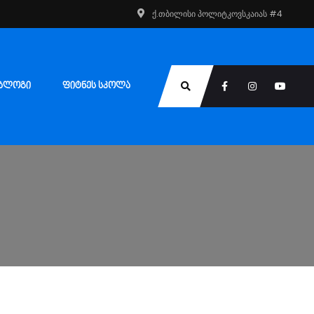
ქ.თბილისი პოლიტკოვსკაიას #4
ᲑᲚᲝᲒᲘ
ᲤᲘᲢᲜᲔᲡ ᲡᲙᲝᲚᲐ