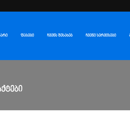
ᲕᲐᲠᲘ
ᲤᲐᲡᲔᲑᲘ
ᲩᲕᲔᲜᲡ ᲨᲔᲡᲐᲮᲔᲑ
ᲩᲕᲔᲜᲘ ᲡᲔᲠᲕᲘᲡᲔᲑᲘ
ᲐᲥᲢᲔᲑᲘ