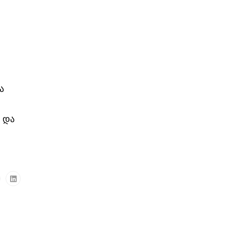
ა
 და