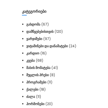
ᲙᲐᲢᲔᲒᲝᲠᲘᲔᲑᲘ
ᲒᲐᲮᲓᲝᲛᲐ
(67)
ᲓᲐᲛᲬᲧᲔᲑᲔᲑᲘᲡᲗᲕᲘᲡ
(120)
ᲕᲐᲠᲯᲘᲨᲔᲑᲘ
(97)
ᲕᲘᲢᲐᲛᲘᲜᲔᲑᲘ ᲓᲐ ᲓᲐᲜᲐᲛᲐᲢᲔᲑᲘ
(24)
ᲙᲐᲠᲓᲘᲝ
(16)
ᲙᲕᲔᲑᲐ
(68)
ᲛᲐᲡᲘᲡ ᲛᲝᲛᲐᲢᲔᲑᲐ
(41)
ᲛᲣᲪᲚᲘᲡ ᲞᲠᲔᲡᲘ
(8)
ᲞᲠᲝᲒᲠᲐᲛᲔᲑᲘ
(11)
ᲥᲐᲚᲔᲑᲘ
(18)
ᲫᲐᲚᲐ
(11)
ᲰᲝᲠᲛᲝᲜᲔᲑᲘ
(20)