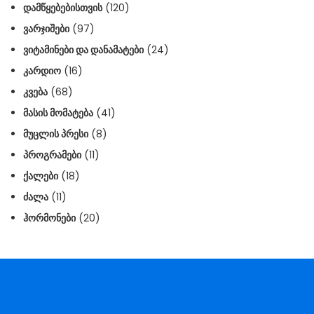
ᲓᲐᲛᲬᲧᲔᲑᲔᲑᲘᲡᲗᲕᲘᲡ
(120)
ᲕᲐᲠᲯᲘᲨᲔᲑᲘ
(97)
ᲕᲘᲢᲐᲛᲘᲜᲔᲑᲘ ᲓᲐ ᲓᲐᲜᲐᲛᲐᲢᲔᲑᲘ
(24)
ᲙᲐᲠᲓᲘᲝ
(16)
ᲙᲕᲔᲑᲐ
(68)
ᲛᲐᲡᲘᲡ ᲛᲝᲛᲐᲢᲔᲑᲐ
(41)
ᲛᲣᲪᲚᲘᲡ ᲞᲠᲔᲡᲘ
(8)
ᲞᲠᲝᲒᲠᲐᲛᲔᲑᲘ
(11)
ᲥᲐᲚᲔᲑᲘ
(18)
ᲫᲐᲚᲐ
(11)
ᲰᲝᲠᲛᲝᲜᲔᲑᲘ
(20)