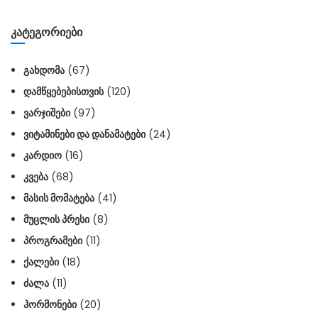
ᲙᲐᲢᲔᲒᲝᲠᲘᲔᲑᲘ
ᲒᲐᲮᲓᲝᲛᲐ
(67)
ᲓᲐᲛᲬᲧᲔᲑᲔᲑᲘᲡᲗᲕᲘᲡ
(120)
ᲕᲐᲠᲯᲘᲨᲔᲑᲘ
(97)
ᲕᲘᲢᲐᲛᲘᲜᲔᲑᲘ ᲓᲐ ᲓᲐᲜᲐᲛᲐᲢᲔᲑᲘ
(24)
ᲙᲐᲠᲓᲘᲝ
(16)
ᲙᲕᲔᲑᲐ
(68)
ᲛᲐᲡᲘᲡ ᲛᲝᲛᲐᲢᲔᲑᲐ
(41)
ᲛᲣᲪᲚᲘᲡ ᲞᲠᲔᲡᲘ
(8)
ᲞᲠᲝᲒᲠᲐᲛᲔᲑᲘ
(11)
ᲥᲐᲚᲔᲑᲘ
(18)
ᲫᲐᲚᲐ
(11)
ᲰᲝᲠᲛᲝᲜᲔᲑᲘ
(20)