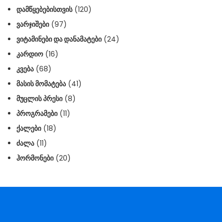
ᲓᲐᲛᲬᲧᲔᲑᲔᲑᲘᲡᲗᲕᲘᲡ
(120)
ᲕᲐᲠᲯᲘᲨᲔᲑᲘ
(97)
ᲕᲘᲢᲐᲛᲘᲜᲔᲑᲘ ᲓᲐ ᲓᲐᲜᲐᲛᲐᲢᲔᲑᲘ
(24)
ᲙᲐᲠᲓᲘᲝ
(16)
ᲙᲕᲔᲑᲐ
(68)
ᲛᲐᲡᲘᲡ ᲛᲝᲛᲐᲢᲔᲑᲐ
(41)
ᲛᲣᲪᲚᲘᲡ ᲞᲠᲔᲡᲘ
(8)
ᲞᲠᲝᲒᲠᲐᲛᲔᲑᲘ
(11)
ᲥᲐᲚᲔᲑᲘ
(18)
ᲫᲐᲚᲐ
(11)
ᲰᲝᲠᲛᲝᲜᲔᲑᲘ
(20)