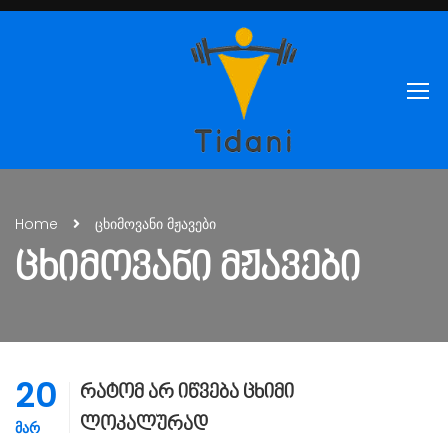
Home
ცხიმოვანი მჟავები
ᲪᲮᲘᲛᲝᲕᲐᲜᲘ ᲛᲟᲐᲕᲔᲑᲘ
20
რატომ არ იწვება ცხიმი
ლოკალურად
ᲛᲐᲠ