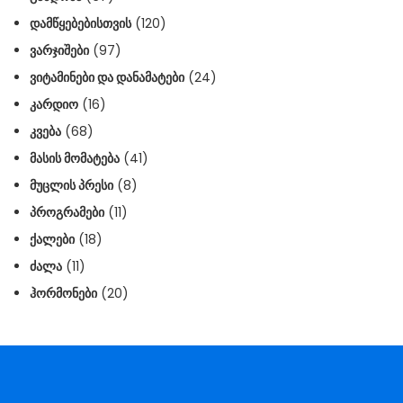
ᲓᲐᲛᲬᲧᲔᲑᲔᲑᲘᲡᲗᲕᲘᲡ
(120)
ᲕᲐᲠᲯᲘᲨᲔᲑᲘ
(97)
ᲕᲘᲢᲐᲛᲘᲜᲔᲑᲘ ᲓᲐ ᲓᲐᲜᲐᲛᲐᲢᲔᲑᲘ
(24)
ᲙᲐᲠᲓᲘᲝ
(16)
ᲙᲕᲔᲑᲐ
(68)
ᲛᲐᲡᲘᲡ ᲛᲝᲛᲐᲢᲔᲑᲐ
(41)
ᲛᲣᲪᲚᲘᲡ ᲞᲠᲔᲡᲘ
(8)
ᲞᲠᲝᲒᲠᲐᲛᲔᲑᲘ
(11)
ᲥᲐᲚᲔᲑᲘ
(18)
ᲫᲐᲚᲐ
(11)
ᲰᲝᲠᲛᲝᲜᲔᲑᲘ
(20)