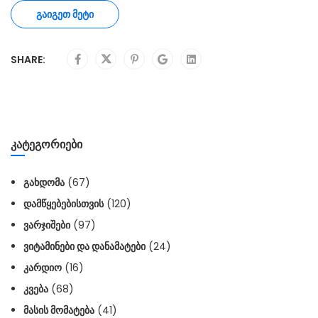
ᲒᲐᲘᲒᲔᲗ ᲛᲔᲢᲘ
SHARE:
ᲙᲐᲢᲔᲒᲝᲠᲘᲔᲑᲘ
ᲒᲐᲮᲓᲝᲛᲐ
(67)
ᲓᲐᲛᲬᲧᲔᲑᲔᲑᲘᲡᲗᲕᲘᲡ
(120)
ᲕᲐᲠᲯᲘᲨᲔᲑᲘ
(97)
ᲕᲘᲢᲐᲛᲘᲜᲔᲑᲘ ᲓᲐ ᲓᲐᲜᲐᲛᲐᲢᲔᲑᲘ
(24)
ᲙᲐᲠᲓᲘᲝ
(16)
ᲙᲕᲔᲑᲐ
(68)
ᲛᲐᲡᲘᲡ ᲛᲝᲛᲐᲢᲔᲑᲐ
(41)