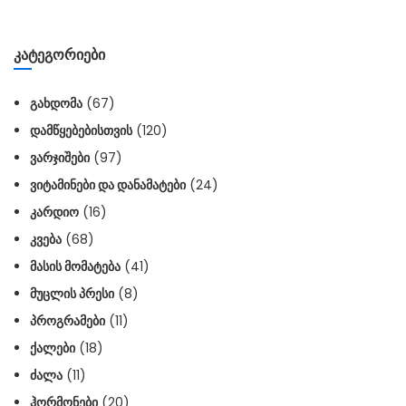
ᲙᲐᲢᲔᲒᲝᲠᲘᲔᲑᲘ
ᲒᲐᲮᲓᲝᲛᲐ
(67)
ᲓᲐᲛᲬᲧᲔᲑᲔᲑᲘᲡᲗᲕᲘᲡ
(120)
ᲕᲐᲠᲯᲘᲨᲔᲑᲘ
(97)
ᲕᲘᲢᲐᲛᲘᲜᲔᲑᲘ ᲓᲐ ᲓᲐᲜᲐᲛᲐᲢᲔᲑᲘ
(24)
ᲙᲐᲠᲓᲘᲝ
(16)
ᲙᲕᲔᲑᲐ
(68)
ᲛᲐᲡᲘᲡ ᲛᲝᲛᲐᲢᲔᲑᲐ
(41)
ᲛᲣᲪᲚᲘᲡ ᲞᲠᲔᲡᲘ
(8)
ᲞᲠᲝᲒᲠᲐᲛᲔᲑᲘ
(11)
ᲥᲐᲚᲔᲑᲘ
(18)
ᲫᲐᲚᲐ
(11)
ᲰᲝᲠᲛᲝᲜᲔᲑᲘ
(20)