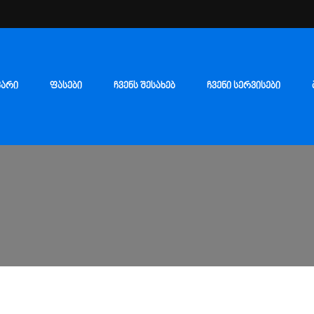
ᲕᲐᲠᲘ
ᲤᲐᲡᲔᲑᲘ
ᲩᲕᲔᲜᲡ ᲨᲔᲡᲐᲮᲔᲑ
ᲩᲕᲔᲜᲘ ᲡᲔᲠᲕᲘᲡᲔᲑᲘ