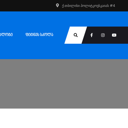
ქ.თბილისი პოლიტკოვსკაიას #4
ᲑᲚᲝᲒᲘ
ᲤᲘᲢᲜᲔᲡ ᲡᲙᲝᲚᲐ