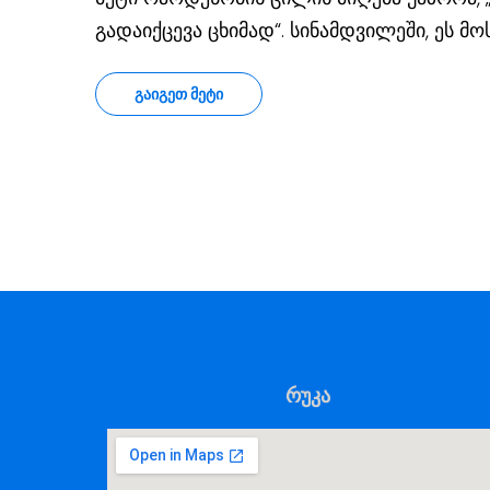
გადაიქცევა ცხიმად“. სინამდვილეში, ეს მ
ᲒᲐᲘᲒᲔᲗ ᲛᲔᲢᲘ
რუკა