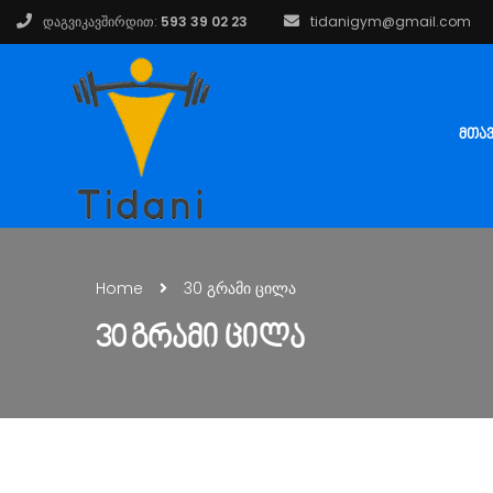
დაგვიკავშირდით:
593 39 02 23
tidanigym@gmail.com
ᲛᲗᲐ
Home
30 გრამი ცილა
30 ᲒᲠᲐᲛᲘ ᲪᲘᲚᲐ