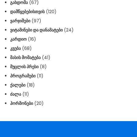
ᲒᲐᲮᲓᲝᲛᲐ
(67)
ᲓᲐᲛᲬᲧᲔᲑᲔᲑᲘᲡᲗᲕᲘᲡ
(120)
ᲕᲐᲠᲯᲘᲨᲔᲑᲘ
(97)
ᲕᲘᲢᲐᲛᲘᲜᲔᲑᲘ ᲓᲐ ᲓᲐᲜᲐᲛᲐᲢᲔᲑᲘ
(24)
ᲙᲐᲠᲓᲘᲝ
(16)
ᲙᲕᲔᲑᲐ
(68)
ᲛᲐᲡᲘᲡ ᲛᲝᲛᲐᲢᲔᲑᲐ
(41)
ᲛᲣᲪᲚᲘᲡ ᲞᲠᲔᲡᲘ
(8)
ᲞᲠᲝᲒᲠᲐᲛᲔᲑᲘ
(11)
ᲥᲐᲚᲔᲑᲘ
(18)
ᲫᲐᲚᲐ
(11)
ᲰᲝᲠᲛᲝᲜᲔᲑᲘ
(20)