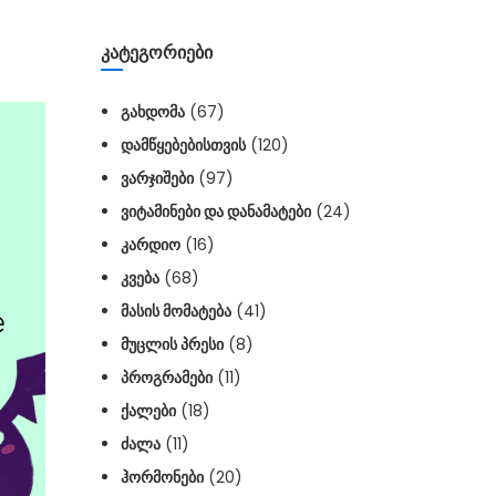
ᲙᲐᲢᲔᲒᲝᲠᲘᲔᲑᲘ
ᲒᲐᲮᲓᲝᲛᲐ
(67)
ᲓᲐᲛᲬᲧᲔᲑᲔᲑᲘᲡᲗᲕᲘᲡ
(120)
ᲕᲐᲠᲯᲘᲨᲔᲑᲘ
(97)
ᲕᲘᲢᲐᲛᲘᲜᲔᲑᲘ ᲓᲐ ᲓᲐᲜᲐᲛᲐᲢᲔᲑᲘ
(24)
ᲙᲐᲠᲓᲘᲝ
(16)
ᲙᲕᲔᲑᲐ
(68)
ᲛᲐᲡᲘᲡ ᲛᲝᲛᲐᲢᲔᲑᲐ
(41)
ᲛᲣᲪᲚᲘᲡ ᲞᲠᲔᲡᲘ
(8)
ᲞᲠᲝᲒᲠᲐᲛᲔᲑᲘ
(11)
ᲥᲐᲚᲔᲑᲘ
(18)
ᲫᲐᲚᲐ
(11)
ᲰᲝᲠᲛᲝᲜᲔᲑᲘ
(20)