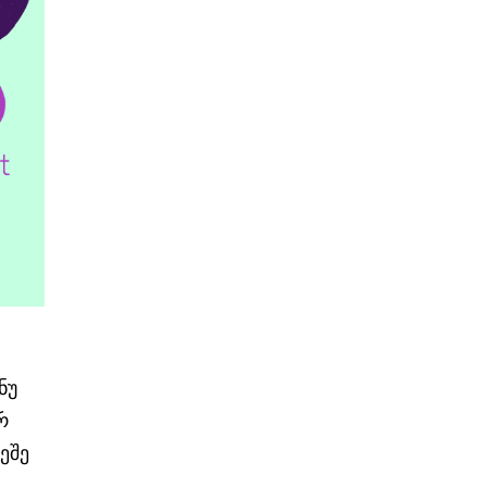
ნუ
რ
ეშე