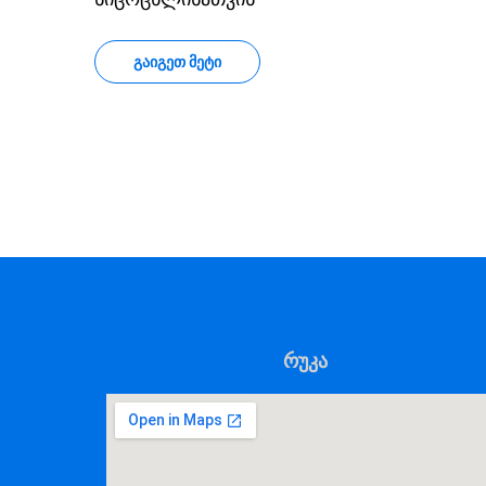
ᲒᲐᲘᲒᲔᲗ ᲛᲔᲢᲘ
რუკა