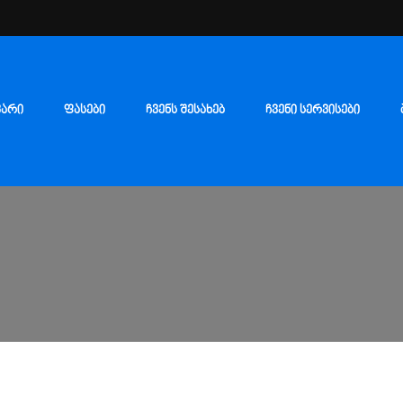
ᲕᲐᲠᲘ
ᲤᲐᲡᲔᲑᲘ
ᲩᲕᲔᲜᲡ ᲨᲔᲡᲐᲮᲔᲑ
ᲩᲕᲔᲜᲘ ᲡᲔᲠᲕᲘᲡᲔᲑᲘ