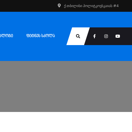
ქ.თბილისი პოლიტკოვსკაიას #4
ᲑᲚᲝᲒᲘ
ᲤᲘᲢᲜᲔᲡ ᲡᲙᲝᲚᲐ