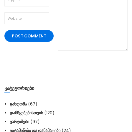
ᲙᲐᲢᲔᲒᲝᲠᲘᲔᲑᲘ
ᲒᲐᲮᲓᲝᲛᲐ
(67)
ᲓᲐᲛᲬᲧᲔᲑᲔᲑᲘᲡᲗᲕᲘᲡ
(120)
ᲕᲐᲠᲯᲘᲨᲔᲑᲘ
(97)
ᲕᲘᲢᲐᲛᲘᲜᲔᲑᲘ ᲓᲐ ᲓᲐᲜᲐᲛᲐᲢᲔᲑᲘ
(24)